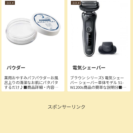
を荒らしません。足の裏やかか
かのポートが壊れてももう片方
コスメ
コスメ
となど、角質が厚く溜まってか
のポートが使えます【Point】
さつく部分もツルツルに。継続
電...
してお使いいた...
パウダー
電気シェーバー
薬用おやすみパフパウダーお風
ブラウン シリーズ5 電気シェー
呂上りの清潔なお肌にパタパタ
バー シェーバー単体モデル 51-
するだけ♪■商品詳細・内容
W1200s商品の簡単な説明分■商
量：15g・有効成分：クロルヒド
品詳細・刃の種類：往復式・3枚
ロキシアルミニウム・その他の
刃・洗浄方法：水洗い・電源方
成分：アルニカエキス、エイジ
式：充電式・電圧：AC100-
スポンサーリンク
ツエキス、カモミラエキスー
240V・消費電力（約）：-・充電
１、セイヨウニワトコエキス、
時間（約）：1時間...
ノバラエキス、ホ...