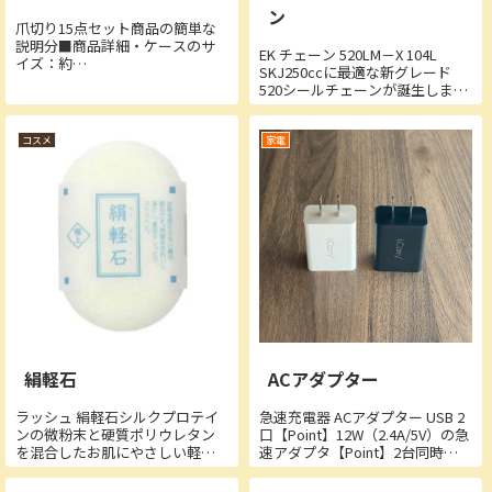
ン
爪切り15点セット商品の簡単な
説明分■商品詳細・ケースのサ
EK チェーン 520LM－X 104L
イズ：約
SKJ250ccに最適な新グレード
15.5cm×10cm×1.5cm・素材：
520シールチェーンが誕生しまし
高密度ステンレス・パッケージ
た。従来品(520SRX2)に対し、約
内容：爪切りセット（15点）・
12%の軽量化で自社製品の中で
セット内容：耳かき、針状の抜
は最軽量。さらに、最新のNXリ
コスメ
家電
きツイル、ヤスリ(先斜め)、角質
ング採用により低フリクション
ヤスリ、マルチ...
で長寿...
絹軽石
ACアダプター
ラッシュ 絹軽石シルクプロテイ
急速充電器 ACアダプター USB 2
ンの微粉末と硬質ポリウレタン
口【Point】12W（2.4A/5V）の急
を混合したお肌にやさしい軽石
速アダプタ【Point】2台同時充
です。絹の成分がお肌になじん
電可能（同時充電中は充電速度
で無理なく角質を落とし、皮膚
は分散します）【Point】どちら