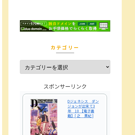
カテゴリー
スポンサーリンク
Dジェネシス ダン
ジョンが出来て3
年 10 【電子書
籍】[ 之 貫紀 ]