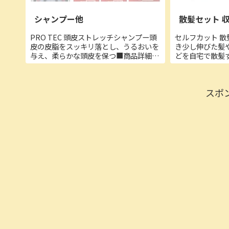
シャンプー他
散髪セット 
PRO TEC 頭皮ストレッチシャンプー頭
セルフカット 散
皮の皮脂をスッキリ落とし、うるおいを
き少し伸びた髪
与え、柔らかな頭皮を保つ■商品詳細・
どを自宅で散髪
POINT1：2つのうるおい成分「セラミ
ご家族の散髪や
ド類似体（※１）・ショウガ根茎エキス
からプロまでお
（※２）」配合。角質層にうるおいを与
細・付属品：カ
スポ
え、頭皮を柔ら...
ザー、革製ケース、