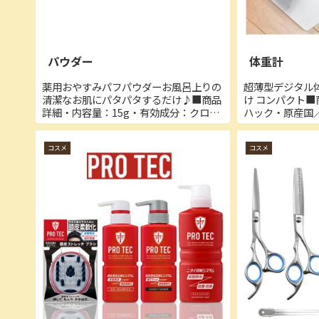
パウダー
体重計
薬用おやすみパフパウダーお風呂上りの
超薄型デジタル体
清潔なお肌にパタパタするだけ♪■商品
け コンパクト
詳細・内容量：15g・有効成分：クロル
ハック・原産国
ヒドロキシアルミニウム・その他の成
分：アルニカエキス、エイジツエキス、
コスメ
コスメ
カモミラエキスー１、セイヨウニワトコ
エキス、ノバラエキス、ホ...