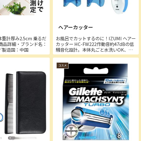
ヘアーカッター
重計厚み2.5cm 乗るだ
お風呂でカットするのに！IZUMI ヘアー
■商品詳細・ブランド名：
カッター HC-FW222作動音約47dBの低
／製造国：中国
騒音化設計。本体丸ごと水洗いOK、お
手入れ簡単で清潔に使える本体丸洗い仕
様。■商品詳細・電源：充電・交流式・
コスメ
充電時間：8時間・使用可能時間：約35
分・外...