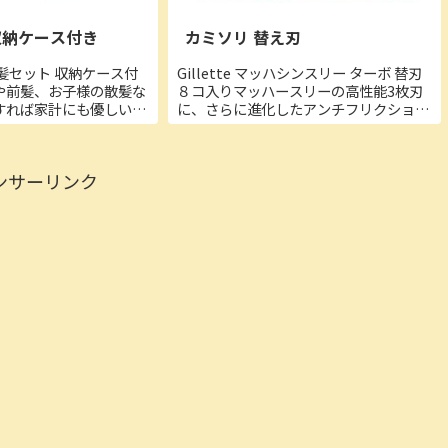
収納ケース付き
カミソリ 替え刃
髪セット 収納ケース付
Gillette マッハシンスリー ターボ 替刃
や前髪、お子様の散髪な
８コ入りマッハースリーの高性能3枚刃
すれば家計にも優しい。
に、さらに進化したアンチフリクション
お仕事でのご利用、趣味
コーティング加工が施され、肌への刺激
すすめです。■商品詳
を軽減します。■商品詳細・商品サイズ
ットシザー、 セニングシ
(幅×奥行×高さ)：
ンサーリンク
コー...
110mm×16mm×9...