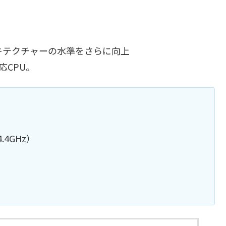
アーキテクチャーの水準をさらに向上
応CPU。
.4GHz）