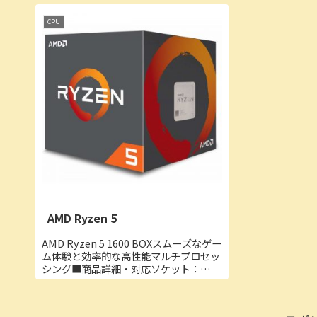
CPU
AMD Ryzen 5
AMD Ryzen 5 1600 BOXスムーズなゲー
ム体験と効率的な高性能マルチプロセッ
シング■商品詳細・対応ソケット：
AM4・世代：第2世代・動作周波数：
3.2GHz（ブースト時 3.6GHz）・コア
数：6・スレッド数：12AMD Ry...