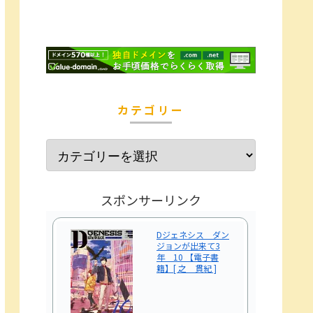
カテゴリー
スポンサーリンク
Dジェネシス ダン
ジョンが出来て3
年 10 【電子書
籍】[ 之 貫紀 ]