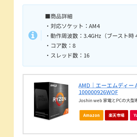
■商品詳細
・対応ソケット：AM4
・動作周波数：3.4GHz（ブースト時 4
・コア数：8
・スレッド数：16
AMD｜エーエムディー AMD
100000926WOF
Joshin web 家電とPCの大
Amazon
楽天市場
Y