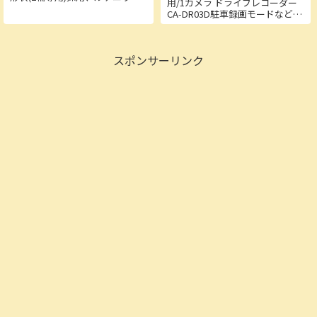
用/1カメラ ドライブレコーダー
配合中心電極採用により、着火
CA-DR03D駐車録画モードなど多
性、燃費向上性、耐久性等のプ
彩な4つの録画モードストラーダ
ラグに求められる性能を向上さ
連携で操作・設定が簡単■商品
せたプラグです。■商品詳細・
詳細・外形寸法（幅×高さ×奥
ストック...
スポンサーリンク
行き）：72 mm × 32.2 mm × 56
mm（...