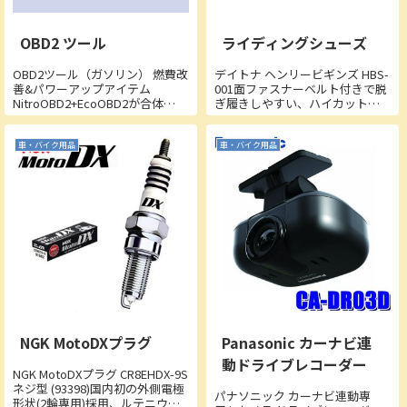
OBD2 ツール
ライディングシューズ
OBD2ツール（ガソリン） 燃費改
デイトナ ヘンリービギンズ HBS-
善&パワーアップアイテム
001面ファスナーベルト付きで脱
NitroOBD2+EcoOBD2が合体
ぎ履きしやすい、ハイカットス
SuperBox ガソリン車専用 LP-
ニーカータイプ。セイフティー
SBOXYYELSuperBox OBD2は、
シューズ同等強度のつま先鉄芯
ガソリン車の燃費改善+パワーア
入りシューズ。■商品素材・ア
車・バイク用品
車・バイク用品
ップを可能にします。燃...
ッパー：ポリウレタン合成皮革
（PU）・ランニング：ポリエス
テ...
NGK MotoDXプラグ
Panasonic カーナビ連
動ドライブレコーダー
NGK MotoDXプラグ CR8EHDX-9S
ネジ型 (93398)国内初の外側電極
パナソニック カーナビ連動専
形状(2輪専用)採用、ルテニウム