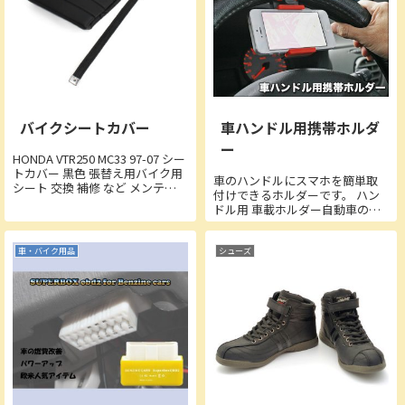
バイクシートカバー
車ハンドル用携帯ホルダ
ー
HONDA VTR250 MC33 97-07 シー
トカバー 黒色 張替え用バイク用
車のハンドルにスマホを簡単取
シート 交換 補修 など メンテナ
付けできるホルダーです。 ハン
ンスに！ リペア用■商品詳細・
ドル用 車載ホルダー自動車のハ
参考適合車種：HONDA VTR250
ンドル(ステアリングホイール)に
MC33 97-07・カラー：ブラック
スマートフォンを取り付け可能
（黒）・材質...
なiPhone/スマートフォン用車載
車・バイク用品
シューズ
ホルダー！柔らかいシリコーン
マットが付いたクリップです。...