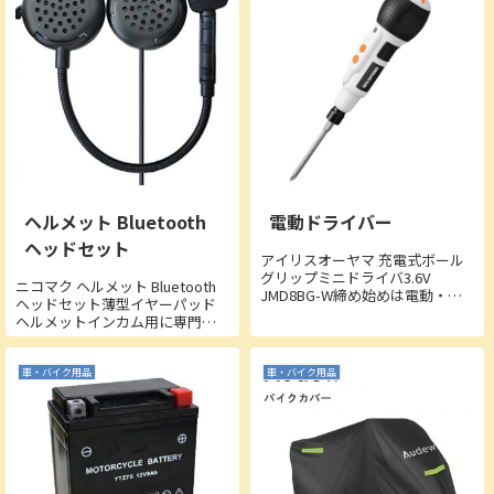
を選ばない！■本装置の特徴・
超小型で2cm×4cm、設...
ヘルメット Bluetooth
電動ドライバー
ヘッドセット
アイリスオーヤマ 充電式ボール
グリップミニドライバ3.6V
ニコマク ヘルメット Bluetooth
JMD8BG-W締め始めは電動・仕
ヘッドセット薄型イヤーパッド
上げは手動木材が割れるのを防
ヘルメットインカム用に専門設
ぐワンタッチでビットの着脱市
計された薄型のイヤーパッド、
販のビットも使用可能重量は
前代より高音質の大サイズスピ
180gで軽く、持ち手はソフトグ
ーカーを採用したが、薄さがわ
車・バイク用品
車・バイク用品
リップで握りやすいボタンも押
ずか0.3cm増えて1cmとなり、長
しや...
時間の利用でも耳が痛み...