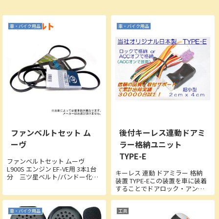
車・バイク用品
車・バイク用品
ファンベルトセット ム
後付キーレス連動ドアミ
ーヴ
ラー格納ユニット
TYPE-E
ファンベルトセット ムーヴ
L900S エンジン EF-VE用 3本1台
キーレス 連動 ドアミラー 格納
分 三ツ星ベルト/バンドー化学
装置 TYPE-Eこの装置を車に装着
■適応車種・ムーヴ ターボ付/タ
することでドアロック・アンロ
ーボなし車共通・L175S
ックなどでのミラー自動格納・
L185S（平成18年10月～以後の
展開動作が可能になります。約2
お車）
ｘ4ｃｍ極小サイズで取付け場所
車・バイク用品
工具