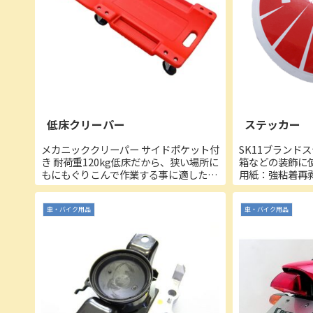
低床クリーパー
ステッカー
メカニッククリーパー サイドポケット付
SK11ブランドス
き 耐荷重120kg低床だから、狭い場所に
箱などの装飾に
もにもぐりこんで作業する事に適したク
用紙：強粘着再
リーパーです。■商品詳細・重さ：約
加工：マットP
4kg
101×198×0.
車・バイク用品
車・バイク用品
パッケージ寸法 :
パ...