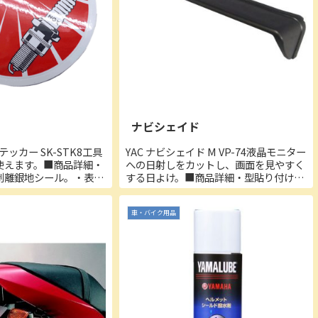
ナビシェイド
テッカー SK-STK8工具
YAC ナビシェイド M VP-74液晶モニター
使えます。■商品詳細・
への日射しをカットし、画面を見やすく
剥離銀地シール。・表面
する日よけ。■商品詳細・型貼り付け可
P。・寸法：
能範囲：ナビ画面/約202mm
3mm。・重量：5.5g。・
車・バイク用品
90×161×0.2mm。・