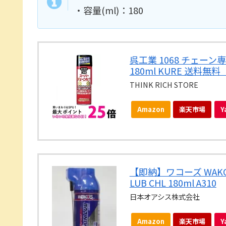
・容量(ml)：180
呉工業 1068 チェー
180ml KURE 送料無料 
THINK RICH STORE
Amazon
楽天市場
Y
【即納】ワコーズ WAKO'S
LUB CHL 180ml A310
日本オアシス株式会社
Amazon
楽天市場
Y