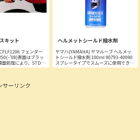
スキット
ヘルメットシールド撥水剤
2-CFLF1206 フェンダー
ヤマハ(YAMAHA) ヤマルーブ ヘルメッ
50(-'08)表面はブラッ
トシールド撥水剤 100ml 90793-40090
面処理により、STDの
スプレータイプでスムーズに使用でき、
ーに比較して格段に質感
雨天時のシールド面の水滴をはじく作用
す。■商品詳細・材質：
がある。また、携帯しやすいハンディタ
車種(年式...
イプなので、ツーリング先で使用可
ンサーリンク
能。...