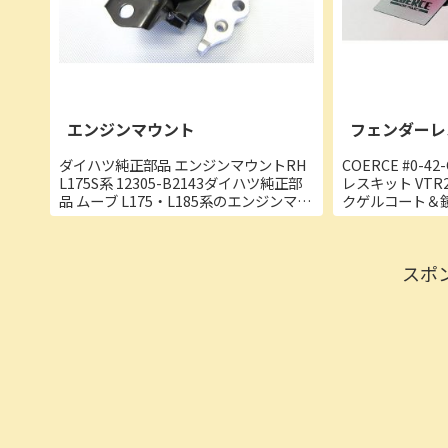
エンジンマウント
フェンダーレ
ダイハツ純正部品 エンジンマウントRH
COERCE #0-4
L175S系 12305-B2143ダイハツ純正部
レスキット VTR2
品 ムーブ L175・L185系のエンジンマウ
クゲルコート＆鏡
ント（運転席側）です。■商品詳細・メ
樹脂製フェンダ
ーカー：ダイハツ純正部品・純正品番：
を向上していま
12305-B2143・適合車種...
FRP黒ゲル・適合
スポ