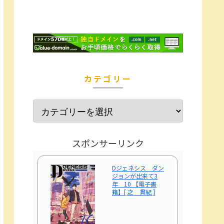
カテゴリー
スポンサーリンク
Dジェネシス ダン
ジョンが出来て3
年 10 【電子書
籍】[ 之 貫紀 ]